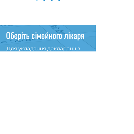
Оберіть сімейного лікаря
Для укладання декларації з
лікарем, необхідно
звернутися в амбулаторію та
мати при собі:
паспорт
ідентифікаційний код
мобільний телефон
свідоцтво про народження
(для дитини)
Якщо ви не в змозі самостійно
прийти до амбулаторії,