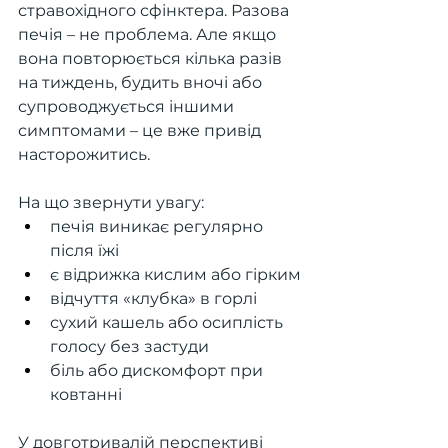
стравохідного сфінктера. Разова 
печія – не проблема. Але якщо 
вона повторюється кілька разів 
на тиждень, будить вночі або 
супроводжується іншими 
симптомами – це вже привід 
насторожитись.
На що звернути увагу:
печія виникає регулярно 
після їжі
є відрижка кислим або гірким
відчуття «клубка» в горлі
сухий кашель або осиплість 
голосу без застуди
біль або дискомфорт при 
ковтанні
У довготривалій перспективі 